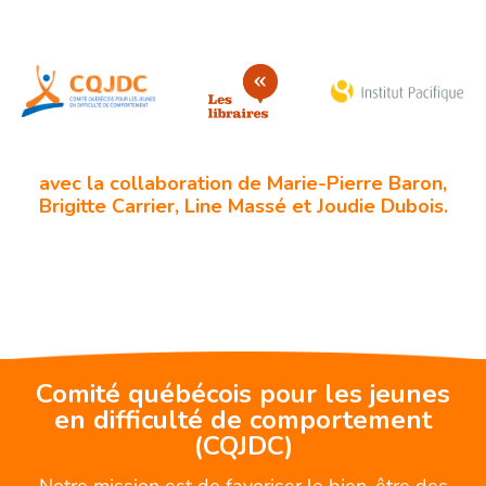
avec la collaboration de Marie-Pierre Baron,
Brigitte Carrier, Line Massé et Joudie Dubois.
Comité québécois pour les jeunes
en difficulté de comportement
(CQJDC)
Notre mission est de favoriser le bien-être des