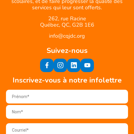
scolaires, et de faire progresser la qualité des
services qui leur sont offerts.
262, rue Racine
Québec, QC, G2B 1E6
info@cqjdc.org
Suivez-nous
Inscrivez-vous à notre infolettre