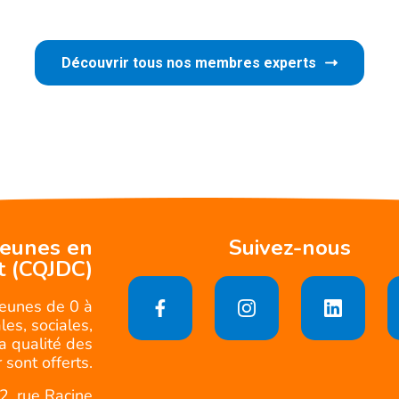
Découvrir tous nos membres experts
jeunes en
Suivez-nous
t (CQJDC)
jeunes de 0 à
es, sociales,
la qualité des
 sont offerts.
2, rue Racine