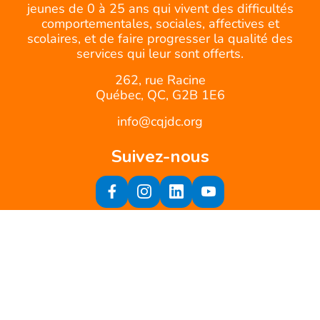
jeunes de 0 à 25 ans qui vivent des difficultés
comportementales, sociales, affectives et
scolaires, et de faire progresser la qualité des
services qui leur sont offerts.
262, rue Racine
Québec, QC, G2B 1E6
info@cqjdc.org
Suivez-nous
Inscrivez-vous à notre infolettre