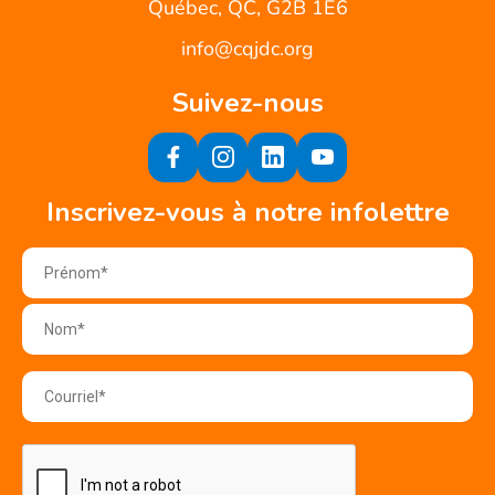
Québec, QC, G2B 1E6
info@cqjdc.org
Suivez-nous
Inscrivez-vous à notre infolettre