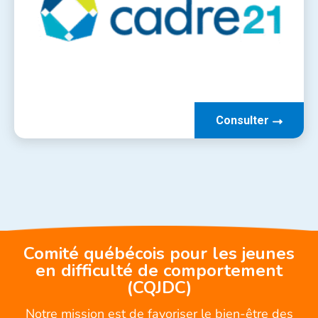
Consulter
Comité québécois pour les jeunes
en difficulté de comportement
(CQJDC)
Notre mission est de favoriser le bien-être des