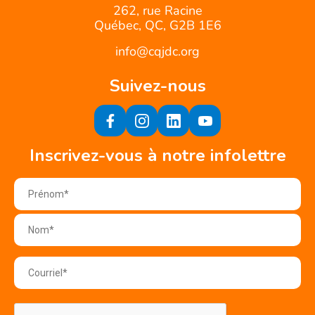
262, rue Racine
Québec, QC, G2B 1E6
info@cqjdc.org
Suivez-nous
Inscrivez-vous à notre infolettre