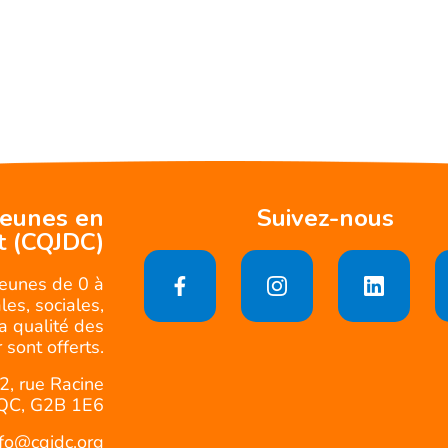
jeunes en
Suivez-nous
t (CQJDC)
jeunes de 0 à
es, sociales,
la qualité des
 sont offerts.
2, rue Racine
QC, G2B 1E6
nfo@cqjdc.org