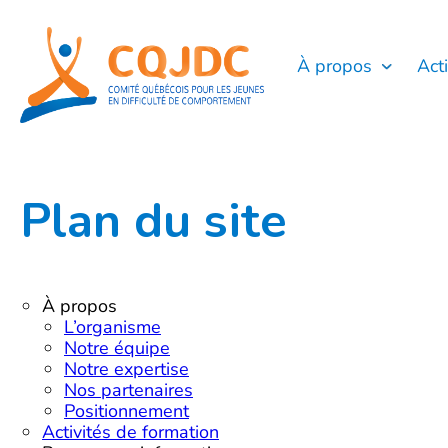
Aller
au
contenu
À propos
Act
Plan du site
À propos
L’organisme
Notre équipe
Notre expertise
Nos partenaires
Positionnement
Activités de formation