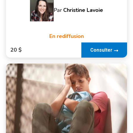
Par
Christine Lavoie
En rediffusion
20 $
Consulter