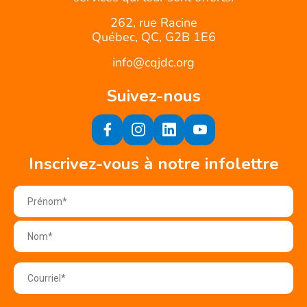
262, rue Racine
Québec, QC, G2B 1E6
info@cqjdc.org
Suivez-nous
Inscrivez-vous à notre infolettre