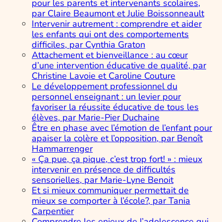
pour les parents et intervenants scolaires,
par Claire Beaumont et Julie Boissonneault
Intervenir autrement : comprendre et aider
les enfants qui ont des comportements
difficiles, par Cynthia Graton
Attachement et bienveillance : au cœur
d’une intervention éducative de qualité, par
Christine Lavoie et Caroline Couture
Le développement professionnel du
personnel enseignant : un levier pour
favoriser la réussite éducative de tous les
élèves, par Marie-Pier Duchaine
Être en phase avec l’émotion de l’enfant pour
apaiser la colère et l’opposition, par Benoît
Hammarrenger
« Ça pue, ça pique, c’est trop fort! » : mieux
intervenir en présence de difficultés
sensorielles, par Marie-Lyne Benoit
Et si mieux communiquer permettait de
mieux se comporter à l’école?, par Tania
Carpentier
Comprendre les enjeux de l’adolescence qui