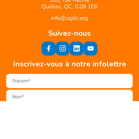
Québec, QC, G2B 1E6
info@cqjdc.org
Suivez-nous
Inscrivez-vous à notre infolettre