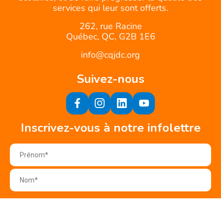
services qui leur sont offerts.
262, rue Racine
Québec, QC, G2B 1E6
info@cqjdc.org
Suivez-nous
Inscrivez-vous à notre infolettre