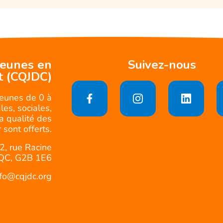
jeunes en
Suivez-nous
t (CQJDC)
jeunes de 0 à
es, sociales,
la qualité des
 sont offerts.
2, rue Racine
QC, G2B 1E6
nfo@cqjdc.org