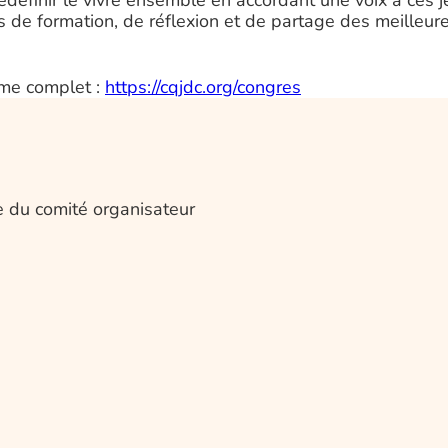
edéfinir le vivre ensemble en accordant une voix à ces je
s de formation, de réflexion et de partage des meilleure
mme complet :
https://cqjdc.org/congres
e du comité organisateur