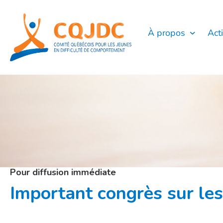
Aller
au
contenu
À propos
Act
Pour diffusion immédiate
Important congrès sur les