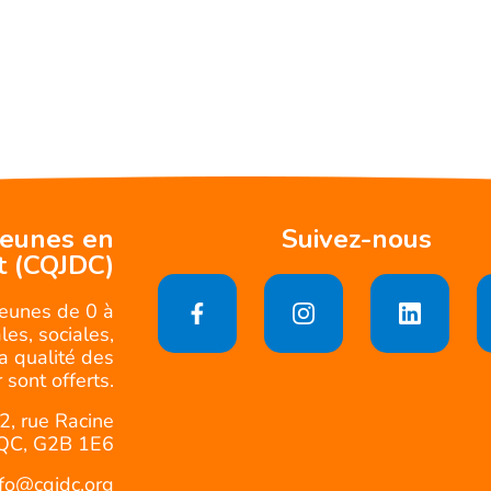
jeunes en
Suivez-nous
t (CQJDC)
jeunes de 0 à
es, sociales,
la qualité des
 sont offerts.
2, rue Racine
QC, G2B 1E6
nfo@cqjdc.org