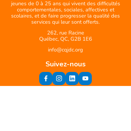
jeunes de 0 à 25 ans qui vivent des difficultés
comportementales, sociales, affectives et
scolaires, et de faire progresser la qualité des
services qui leur sont offerts.
262, rue Racine
Québec, QC, G2B 1E6
info@cqjdc.org
Suivez-nous
Inscrivez-vous à notre infolettre