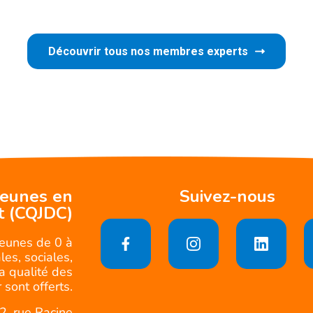
Découvrir tous nos membres experts
jeunes en
Suivez-nous
t (CQJDC)
jeunes de 0 à
es, sociales,
la qualité des
 sont offerts.
2, rue Racine