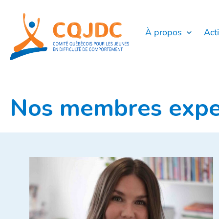
Aller
au
contenu
À propos
Act
Nos membres expe