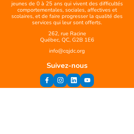
jeunes de 0 à 25 ans qui vivent des difficultés
comportementales, sociales, affectives et
scolaires, et de faire progresser la qualité des
services qui leur sont offerts.
262, rue Racine
Québec, QC, G2B 1E6
info@cqjdc.org
Suivez-nous
Inscrivez-vous à notre infolettre