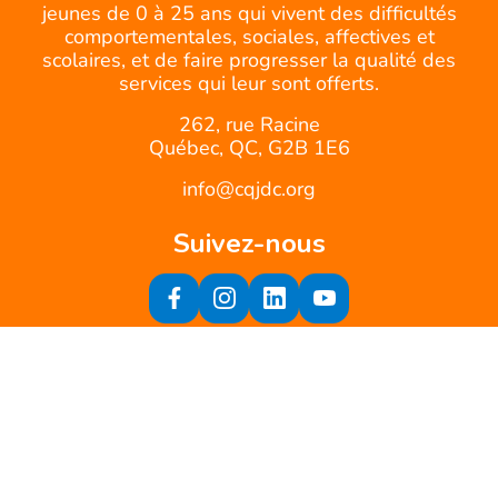
jeunes de 0 à 25 ans qui vivent des difficultés
comportementales, sociales, affectives et
scolaires, et de faire progresser la qualité des
services qui leur sont offerts.
262, rue Racine
Québec, QC, G2B 1E6
info@cqjdc.org
Suivez-nous
Inscrivez-vous à notre infolettre