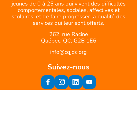
jeunes de 0 à 25 ans qui vivent des difficultés
comportementales, sociales, affectives et
scolaires, et de faire progresser la qualité des
services qui leur sont offerts.
262, rue Racine
Québec, QC, G2B 1E6
info@cqjdc.org
Suivez-nous
Inscrivez-vous à notre infolettre