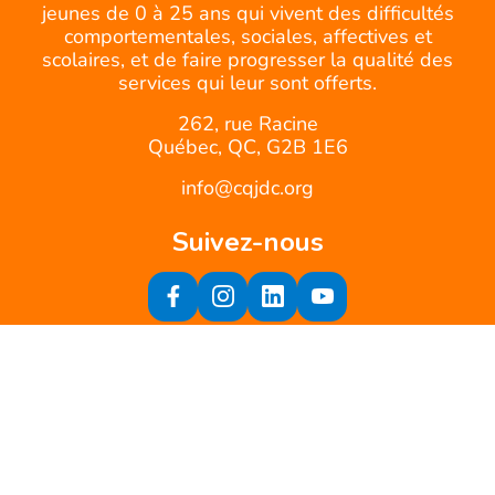
jeunes de 0 à 25 ans qui vivent des difficultés
comportementales, sociales, affectives et
scolaires, et de faire progresser la qualité des
services qui leur sont offerts.
262, rue Racine
Québec, QC, G2B 1E6
info@cqjdc.org
Suivez-nous
Inscrivez-vous à notre infolettre