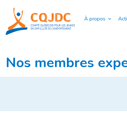
Aller
au
contenu
À propos
Act
Nos membres expe