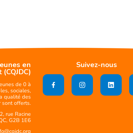
jeunes en
Suivez-nous
t (CQJDC)
jeunes de 0 à
es, sociales,
la qualité des
 sont offerts.
2, rue Racine
QC, G2B 1E6
nfo@cqjdc.org