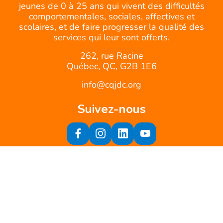
jeunes de 0 à 25 ans qui vivent des difficultés
comportementales, sociales, affectives et
scolaires, et de faire progresser la qualité des
services qui leur sont offerts.
262, rue Racine
Québec, QC, G2B 1E6
info@cqjdc.org
Suivez-nous
Inscrivez-vous à notre infolettre