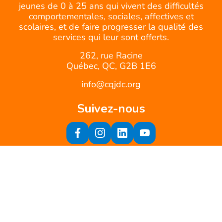
jeunes de 0 à 25 ans qui vivent des difficultés
comportementales, sociales, affectives et
scolaires, et de faire progresser la qualité des
services qui leur sont offerts.
262, rue Racine
Québec, QC, G2B 1E6
info@cqjdc.org
Suivez-nous
Inscrivez-vous à notre infolettre