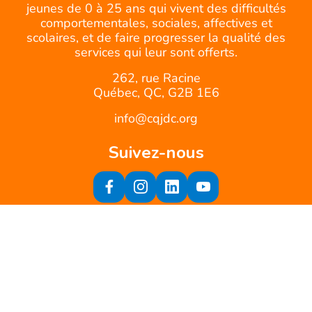
jeunes de 0 à 25 ans qui vivent des difficultés
comportementales, sociales, affectives et
scolaires, et de faire progresser la qualité des
services qui leur sont offerts.
262, rue Racine
Québec, QC, G2B 1E6
info@cqjdc.org
Suivez-nous
Inscrivez-vous à notre infolettre