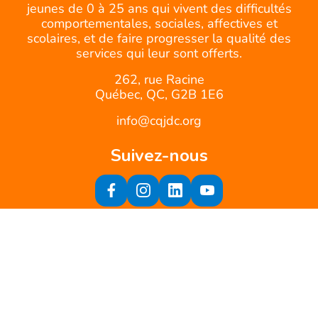
jeunes de 0 à 25 ans qui vivent des difficultés
comportementales, sociales, affectives et
scolaires, et de faire progresser la qualité des
services qui leur sont offerts.
262, rue Racine
Québec, QC, G2B 1E6
info@cqjdc.org
Suivez-nous
Inscrivez-vous à notre infolettre