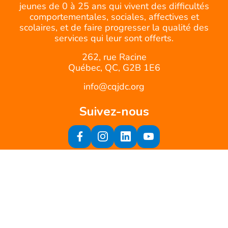
jeunes de 0 à 25 ans qui vivent des difficultés
comportementales, sociales, affectives et
scolaires, et de faire progresser la qualité des
services qui leur sont offerts.
262, rue Racine
Québec, QC, G2B 1E6
info@cqjdc.org
Suivez-nous
Inscrivez-vous à notre infolettre