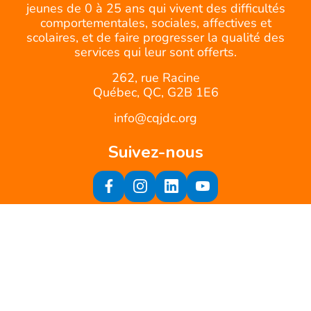
jeunes de 0 à 25 ans qui vivent des difficultés
comportementales, sociales, affectives et
scolaires, et de faire progresser la qualité des
services qui leur sont offerts.
262, rue Racine
Québec, QC, G2B 1E6
info@cqjdc.org
Suivez-nous
Inscrivez-vous à notre infolettre