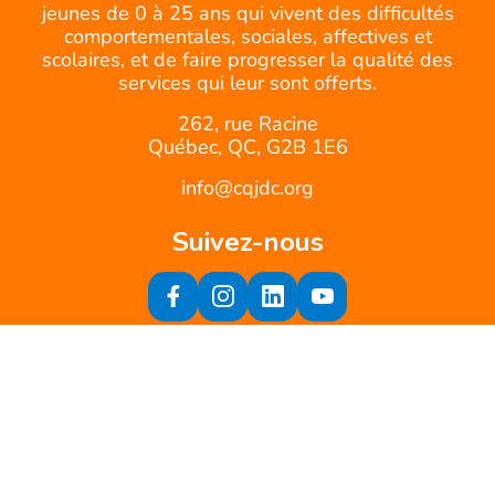
jeunes de 0 à 25 ans qui vivent des difficultés
comportementales, sociales, affectives et
scolaires, et de faire progresser la qualité des
services qui leur sont offerts.
262, rue Racine
Québec, QC, G2B 1E6
info@cqjdc.org
Suivez-nous
Inscrivez-vous à notre infolettre