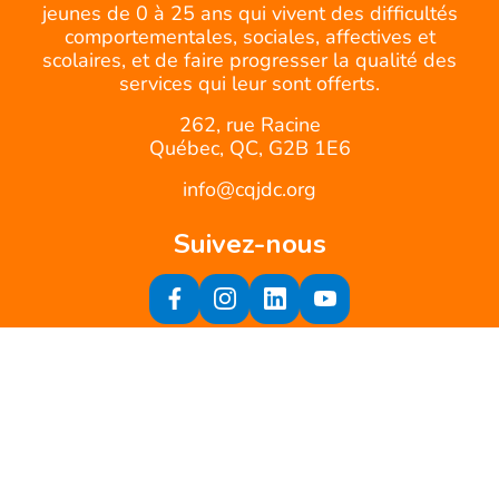
jeunes de 0 à 25 ans qui vivent des difficultés
comportementales, sociales, affectives et
scolaires, et de faire progresser la qualité des
services qui leur sont offerts.
262, rue Racine
Québec, QC, G2B 1E6
info@cqjdc.org
Suivez-nous
Inscrivez-vous à notre infolettre