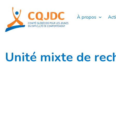
Aller
au
contenu
À propos
Act
Unité mixte de rec