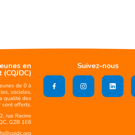
jeunes en
Suivez-nous
t (CQJDC)
jeunes de 0 à
es, sociales,
la qualité des
 sont offerts.
2, rue Racine
QC, G2B 1E6
nfo@cqjdc.org