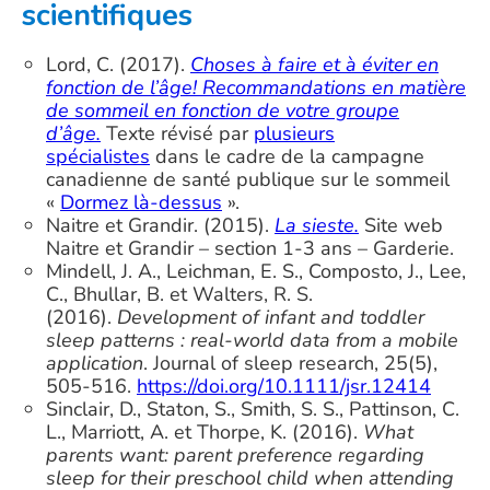
scientifiques
Lord, C. (2017).
Choses à faire et à éviter en
fonction de l’âge! Recommandations en matière
de sommeil en fonction de votre groupe
d’âge.
Texte révisé par
plusieurs
spécialistes
dans le cadre de la campagne
canadienne de santé publique sur le sommeil
«
Dormez là-dessus
».
Naitre et Grandir. (2015).
La
sieste.
Site web
Naitre et Grandir – section 1-3 ans – Garderie.
Mindell, J. A., Leichman, E. S., Composto, J., Lee,
C., Bhullar, B. et Walters, R. S.
(2016).
Development of infant and toddler
sleep patterns : real-world data from a mobile
application
. Journal of sleep research, 25(5),
505-516.
https://doi.org/10.1111/jsr.12414
Sinclair, D., Staton, S., Smith, S. S., Pattinson, C.
L., Marriott, A. et Thorpe, K. (2016).
What
parents want: parent preference regarding
sleep for their preschool child when attending