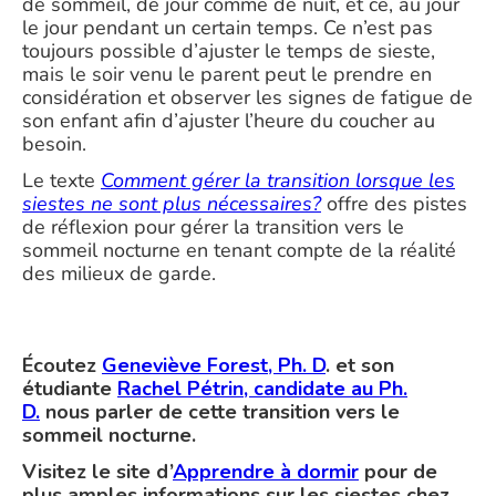
de sommeil, de jour comme de nuit, et ce, au jour
le jour pendant un certain temps. Ce n’est pas
toujours possible d’ajuster le temps de sieste,
mais le soir venu le parent peut le prendre en
considération et observer les signes de fatigue de
son enfant afin d’ajuster l’heure du coucher au
besoin.
Le texte
Comment gérer la transition lorsque les
siestes ne sont plus nécessaires?
offre des pistes
de réflexion pour gérer la transition vers le
sommeil nocturne en tenant compte de la réalité
des milieux de garde.
Écoutez
Geneviève Forest, Ph. D
. et son
étudiante
Rachel Pétrin, candidate au Ph.
D.
nous parler de cette transition vers le
sommeil nocturne.
Visitez le site d’
Apprendre à dormir
pour de
plus amples informations sur les siestes chez