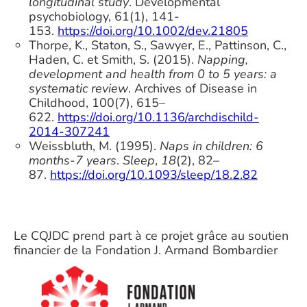
longitudinal study
. Developmental
psychobiology, 61(1), 141-
153.
https://doi.org/10.1002/dev.21805
Thorpe, K., Staton, S., Sawyer, E., Pattinson, C.,
Haden, C. et Smith, S. (2015).
Napping,
development and health from 0 to 5 years: a
systematic review
. Archives of Disease in
Childhood, 100(7), 615–
622.
https://doi.org/10.1136/archdischild-
2014-307241
Weissbluth, M. (1995).
Naps in children: 6
months-7 years
.
Sleep
,
18
(2), 82–
87.
https://doi.org/10.1093/sleep/18.2.82
Le CQJDC prend part à ce projet grâce au soutien
financier de la Fondation J. Armand Bombardier