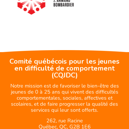
Comité québécois pour les jeunes
en difficulté de comportement
(CQJDC)
Notre mission est de favoriser le bien-être des
jeunes de 0 à 25 ans qui vivent des difficultés
comportementales, sociales, affectives et
scolaires, et de faire progresser la qualité des
services qui leur sont offerts.
262, rue Racine
Québec, QC, G2B 1E6