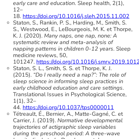
early care and education
. Sleep health, 2(1),
12–
18.
https://doi.org/10.1016/j.sleh.2015.11.002
Staton, S., Rankin, P. S., Harding, M., Smith, S.
S., Westwood, E., LeBourgeois, M. K. et Thorpe,
K. J. (2020).
Many naps, one nap, none: A
systematic review and meta-analysis of
napping patterns in children 0-12 years
. Sleep
medicine reviews, 50,
101247.
https://doi.org/10.1016/j.smrv.2019.101
Staton, S. L., Smith, S. S. et Thorpe, K. J.
(2015).
“Do I really need a nap?”: The role of
sleep science in informing sleep practices in
early childhood education and care settings
.
Translational Issues in Psychological Science,
1(1), 32–
44.
https://doi.org/10.1037/tps0000011
Tétreault, É., Bernier, A., Matte‐Gagné, C. et
Carrier, J. (2019).
Normative developmental
trajectories of actigraphic sleep variables
during the preschool period: A three‐wave