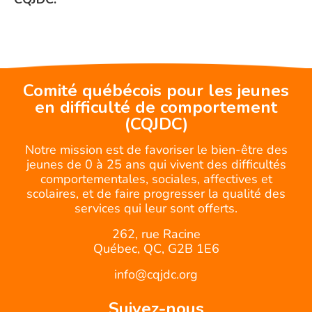
Comité québécois pour les jeunes
en difficulté de comportement
(CQJDC)
Notre mission est de favoriser le bien-être des
jeunes de 0 à 25 ans qui vivent des difficultés
comportementales, sociales, affectives et
scolaires, et de faire progresser la qualité des
services qui leur sont offerts.
262, rue Racine
Québec, QC, G2B 1E6
info@cqjdc.org
Suivez-nous