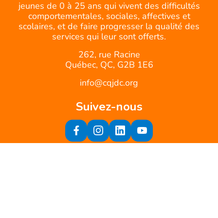
jeunes de 0 à 25 ans qui vivent des difficultés
comportementales, sociales, affectives et
scolaires, et de faire progresser la qualité des
services qui leur sont offerts.
262, rue Racine
Québec, QC, G2B 1E6
info@cqjdc.org
Suivez-nous
Inscrivez-vous à notre infolettre