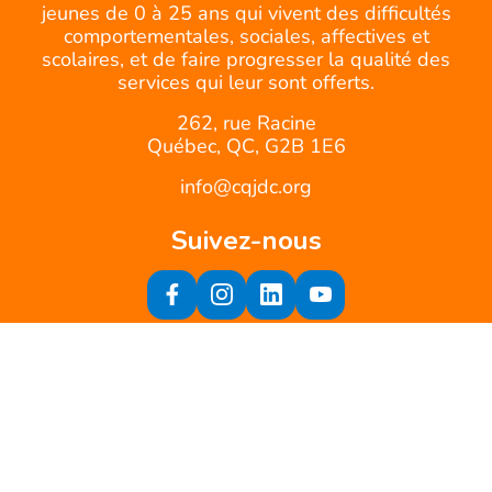
jeunes de 0 à 25 ans qui vivent des difficultés
comportementales, sociales, affectives et
scolaires, et de faire progresser la qualité des
services qui leur sont offerts.
262, rue Racine
Québec, QC, G2B 1E6
info@cqjdc.org
Suivez-nous
Inscrivez-vous à notre infolettre