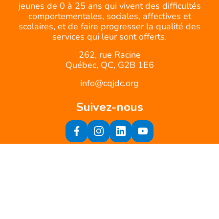
jeunes de 0 à 25 ans qui vivent des difficultés
comportementales, sociales, affectives et
scolaires, et de faire progresser la qualité des
services qui leur sont offerts.
262, rue Racine
Québec, QC, G2B 1E6
info@cqjdc.org
Suivez-nous
Inscrivez-vous à notre infolettre