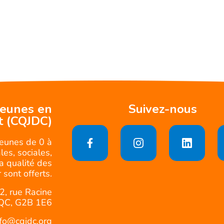
jeunes en
Suivez-nous
t (CQJDC)
jeunes de 0 à
es, sociales,
la qualité des
 sont offerts.
2, rue Racine
QC, G2B 1E6
nfo@cqjdc.org