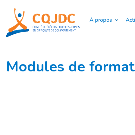
Aller
au
contenu
À propos
Act
Modules de format