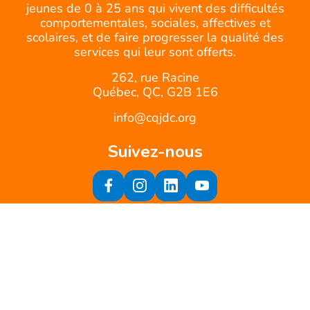
jeunes de 0 à 25 ans qui vivent des difficultés
comportementales, sociales, affectives et
scolaires, et de faire progresser la qualité des
services qui leur sont offerts.
262, rue Racine
Québec, QC, G2B 1E6
info@cqjdc.org
Suivez-nous
Inscrivez-vous à notre infolettre