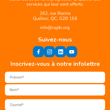
services qui leur sont offerts.
262, rue Racine
Québec, QC, G2B 1E6
info@cqjdc.org
Suivez-nous
Inscrivez-vous à notre infolettre