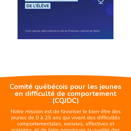
Comité québécois pour les jeunes
en difficulté de comportement
(CQJDC)
Notre mission est de favoriser le bien-être des
jeunes de 0 à 25 ans qui vivent des difficultés
comportementales, sociales, affectives et
scolaires, et de faire progresser la qualité des