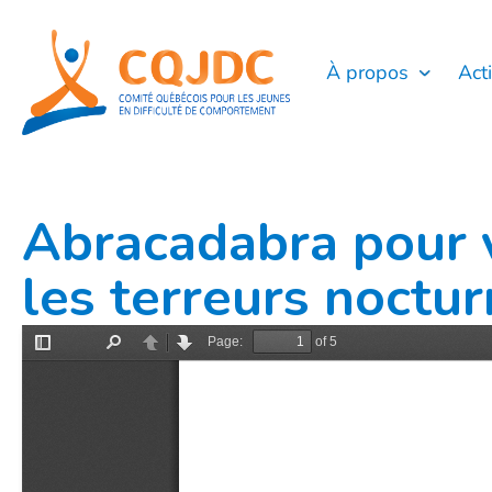
Aller
au
contenu
À propos
Act
Abracadabra pour v
les terreurs noctu