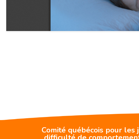
Comité québécois pour les 
difficulté de comportemen