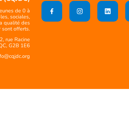
jeunes de 0 à
es, sociales,
la qualité des
 sont offerts.
2, rue Racine
QC, G2B 1E6
nfo@cqjdc.org
Politique d