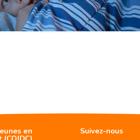
jeunes en
Suivez-nous
t (CQJDC)