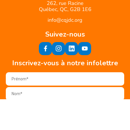
262, rue Racine
Québec, QC, G2B 1E6
info@cqjdc.org
Suivez-nous
Inscrivez-vous à notre infolettre