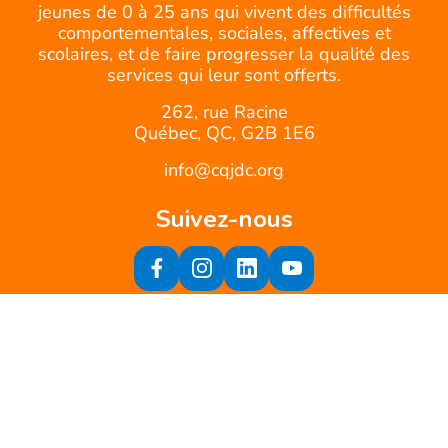
jeunes de 0 à 25 ans qui vivent des difficultés
comportementales, sociales, affectives et
scolaires, et de faire progresser la qualité des
services qui leur sont offerts.
262, rue Racine
Québec, QC, G2B 1E6
info@cqjdc.org
Suivez-nous
Inscrivez-vous à notre infolettre