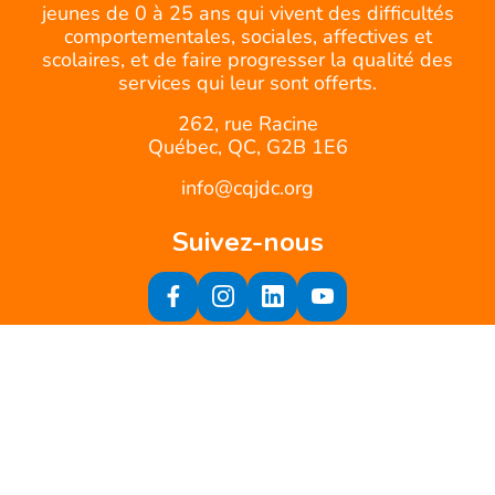
jeunes de 0 à 25 ans qui vivent des difficultés
comportementales, sociales, affectives et
scolaires, et de faire progresser la qualité des
services qui leur sont offerts.
262, rue Racine
Québec, QC, G2B 1E6
info@cqjdc.org
Suivez-nous
Inscrivez-vous à notre infolettre