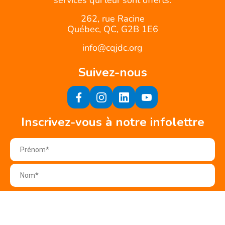
services qui leur sont offerts.
262, rue Racine
Québec, QC, G2B 1E6
info@cqjdc.org
Suivez-nous
Inscrivez-vous à notre infolettre