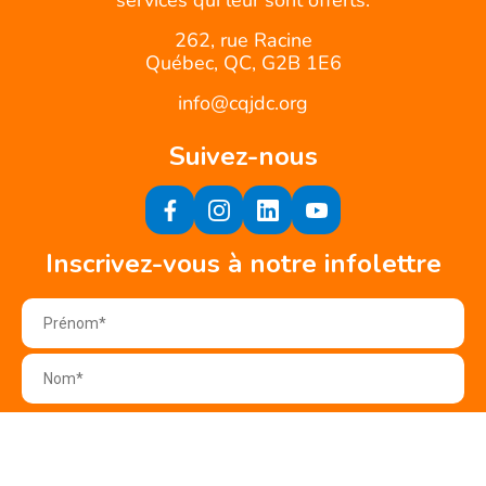
services qui leur sont offerts.
262, rue Racine
Québec, QC, G2B 1E6
info@cqjdc.org
Suivez-nous
Inscrivez-vous à notre infolettre