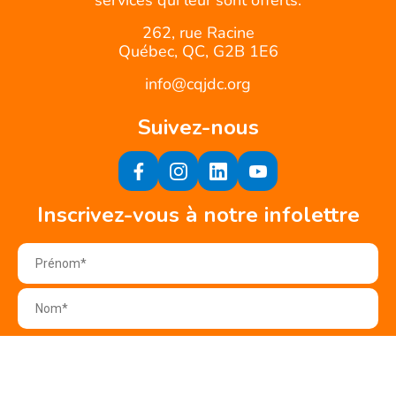
services qui leur sont offerts.
262, rue Racine
Québec, QC, G2B 1E6
info@cqjdc.org
Suivez-nous
Inscrivez-vous à notre infolettre