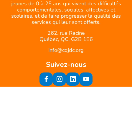
jeunes de 0 à 25 ans qui vivent des difficultés
comportementales, sociales, affectives et
scolaires, et de faire progresser la qualité des
services qui leur sont offerts.
262, rue Racine
Québec, QC, G2B 1E6
info@cqjdc.org
Suivez-nous
Inscrivez-vous à notre infolettre