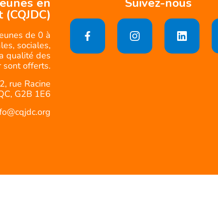
jeunes en
Suivez-nous
t (CQJDC)
jeunes de 0 à
es, sociales,
la qualité des
 sont offerts.
2, rue Racine
QC, G2B 1E6
nfo@cqjdc.org
Politique d