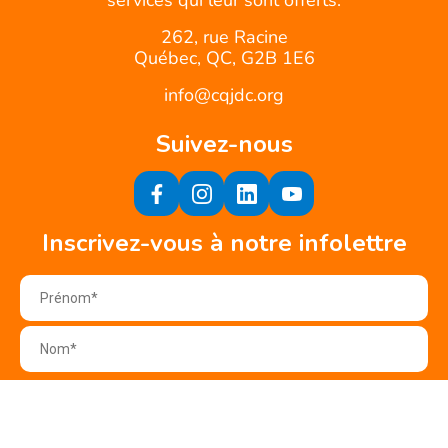
services qui leur sont offerts.
262, rue Racine
Québec, QC, G2B 1E6
info@cqjdc.org
Suivez-nous
Inscrivez-vous à notre infolettre