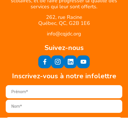
scolaires, et de faire progresser la qualité des
services qui leur sont offerts.
262, rue Racine
Québec, QC, G2B 1E6
info@cqjdc.org
Suivez-nous
Inscrivez-vous à notre infolettre